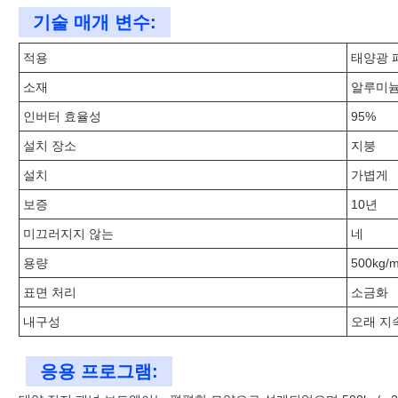
기술 매개 변수:
적용
태양광 
소재
알루미늄
인버터 효율성
95%
설치 장소
지붕
설치
가볍게
보증
10년
미끄러지지 않는
네
용량
500kg/
표면 처리
소금화
내구성
오래 지
응용 프로그램: