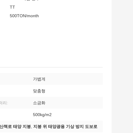
TT
500TON/month
가볍게
맞춤형
처리:
소금화
500kg/m2
산책로 태양 지붕
,
지붕 위 태양광용 기상 방지 도보로