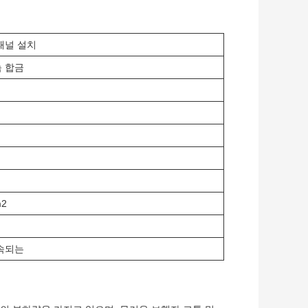
패널 설치
 합금
m2
속되는