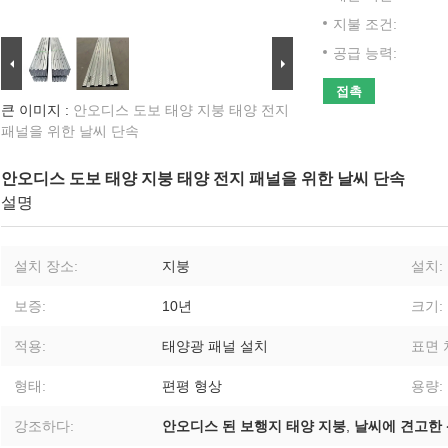
지불 조건:
공급 능력:
접촉
큰 이미지 :
안오디스 도보 태양 지붕 태양 전지
패널을 위한 날씨 단속
안오디스 도보 태양 지붕 태양 전지 패널을 위한 날씨 단속
설명
설치 장소:
지붕
설치:
보증:
10년
크기:
적용:
태양광 패널 설치
표면 
형태:
편평 형상
용량:
강조하다:
안오디스 된 보행지 태양 지붕
,
날씨에 견고한 