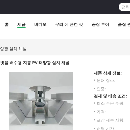
홈
제품
비디오
우리 에 관한 것
공장 투어
품질 
태양광 설치 채널
빗물 배수용 지붕 PV 태양광 설치 채널
제품 상세 정보:
원래 장소:
인증:
결제 및 배송 조건:
최소 주문 수량:
가격:
포장 세부 사항:
배달 시간: