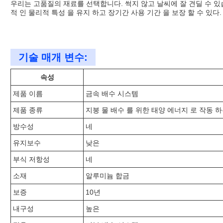
우리는 고품질의 재료를 선택합니다. 썩지 않고 날씨에 잘 견딜 수 있습
적 인 물리적 특성 을 유지 하고 장기간 사용 기간 을 보장 할 수 있다.
기술 매개 변수:
속성
제품 이름
금속 배수 시스템
제품 종류
지붕 물 배수 를 위한 태양 에너지 로 작동 
방수성
네
유지보수
낮은
부식 저항성
네
소재
알루미늄 합금
보증
10년
내구성
높은