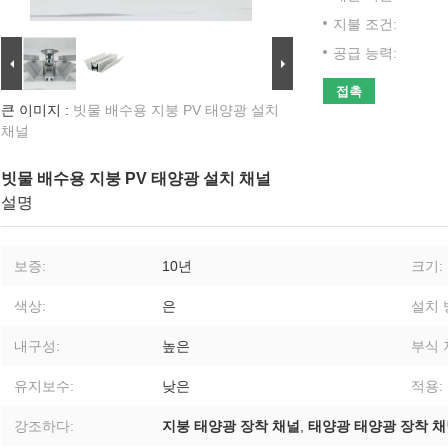
지불 조건:
공급 능력:
접촉
큰 이미지 :
빗물 배수용 지붕 PV 태양광 설치
채널
빗물 배수용 지붕 PV 태양광 설치 채널
설명
보증:
10년
크기:
색상:
은
설치 
내구성:
높은
부식 
유지보수:
낮은
적용:
강조하다:
지붕 태양광 장착 채널
,
태양광 태양광 장착 