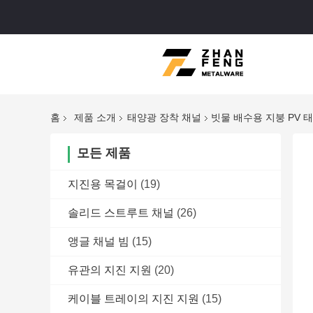
홈
제품 소개
태양광 장착 채널
빗물 배수용 지붕 PV 
모든 제품
지진용 목걸이
(19)
솔리드 스트루트 채널
(26)
앵글 채널 빔
(15)
유관의 지진 지원
(20)
케이블 트레이의 지진 지원
(15)