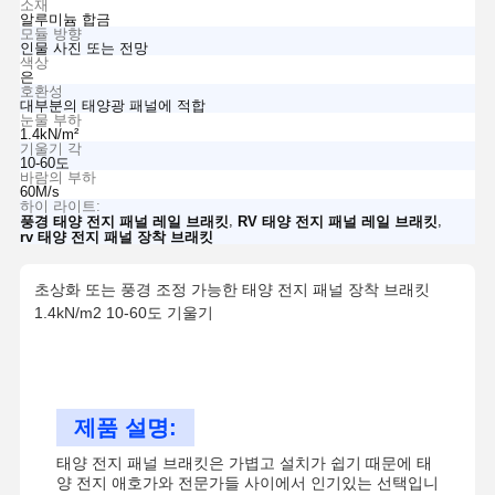
소재
알루미늄 합금
모듈 방향
인물 사진 또는 전망
색상
은
호환성
대부분의 태양광 패널에 적합
눈물 부하
1.4kN/m²
기울기 각
10-60도
바람의 부하
60M/s
하이 라이트:
,
,
풍경 태양 전지 패널 레일 브래킷
RV 태양 전지 패널 레일 브래킷
rv 태양 전지 패널 장착 브래킷
초상화 또는 풍경 조정 가능한 태양 전지 패널 장착 브래킷
1.4kN/m2 10-60도 기울기
제품 설명:
태양 전지 패널 브래킷은 가볍고 설치가 쉽기 때문에 태
양 전지 애호가와 전문가들 사이에서 인기있는 선택입니