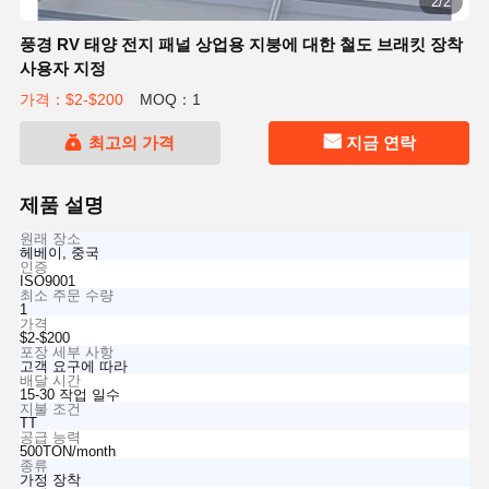
2/2
풍경 RV 태양 전지 패널 상업용 지붕에 대한 철도 브래킷 장착
사용자 지정
가격：$2-$200
MOQ：1
최고의 가격
지금 연락
제품 설명
원래 장소
헤베이, 중국
인증
ISO9001
최소 주문 수량
1
가격
$2-$200
포장 세부 사항
고객 요구에 따라
배달 시간
15-30 작업 일수
지불 조건
TT
공급 능력
500TON/month
종류
가정 장착