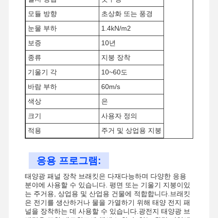
모듈 방향
초상화 또는 풍경
눈물 부하
1.4kN/m2
보증
10년
종류
지붕 장착
기울기 각
10~60도
바람 부하
60m/s
색상
은
크기
사용자 정의
적용
주거 및 상업용 지붕
응용 프로그램:
태양광 패널 장착 브래킷은 다재다능하며 다양한 응용
분야에 사용할 수 있습니다. 평면 또는 기울기 지붕이있
홈
제품
비디오
우리 에 관한
는 주거용, 상업용 및 산업용 건물에 적합합니다.브래킷
것
은 전기를 생산하거나 물을 가열하기 위해 태양 전지 패
널을 장착하는 데 사용할 수 있습니다.광전지 태양광 브