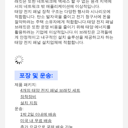
래킷은 또한 네트워크에 액세스 할 수 없는 원격 지역에
서의 네트워크 밖 애플리케이션에 이상적입니다.
태양 전지 패널 장착 구조는 다양한 행사와 시나리오에
적합합니다. 탄소 발자국을 줄이고 전기 청구서에 돈을
절약하려는 주택 소유자에게 적합합니다.태양 전지 패널
공장 투어
품질 관리
저희와 연락
뉴스
브래킷은 또한 운영 비용을 줄이기 위해 태양 에너지를
활용하려는 기업에 이상적입니다.이 브래킷은 고객들에
게 안정적이고 내구적인 설치 솔루션을 제공하고자 하는
태양 전지 패널 설치업체에 적합합니다.
사건
포장 및 운송:
지진용 목걸이
제품 패키지:
솔리드 스트루트 채널
4개의 태양 전지 패널 브래킷 세트
장착장비
앵글 채널 빔
설치 지침
운송:
유관의 지진 지원
1박 2일 이내에 배송
미국 내 무료 배송
케이블 트레이의 지진 지원
추가 요금으로 국제 배송 가능