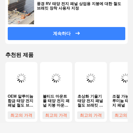
풍경 RV 태양 전지 패널 상업용 지붕에 대한 철도
브래킷 장착 사용자 지정
계속하다
추천된 제품
OEM 알루미늄
볼티드 마운트
초상화 기울기
조절 가능한
합금 태양 전지
폴 태양 전지 패
태양 전지 패널
루미늄 태양
패널 철도 브래
널 지붕 마운트
철도 브래킷 쉐
지 패널
킷 타일 지붕 장
브래킷 키트
인글 지붕 장착
착
ODM
조정
최고의 가격
최고의 가격
최고의 가격
최고의 가