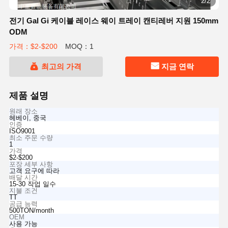
2/2
전기 Gal Gi 케이블 레이스 웨이 트레이 캔티레버 지원 150mm
ODM
가격：$2-$200
MOQ：1
최고의 가격
지금 연락
제품 설명
원래 장소
헤베이, 중국
인증
ISO9001
최소 주문 수량
1
가격
$2-$200
포장 세부 사항
고객 요구에 따라
배달 시간
15-30 작업 일수
지불 조건
TT
공급 능력
500TON/month
OEM
사용 가능