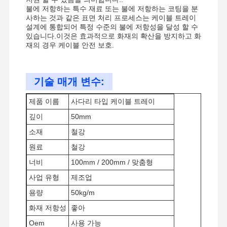
불에 저항하는 특수 재료 또는 불에 저항하는 코팅을 분
사하는 것과 같은 표면 처리 프로세스는 케이블 트레이
설계에 통합되어 특정 수준의 불에 저항성을 달성 할 수
있습니다.이것은 효과적으로 화재의 확산을 방지하고 화
재의 경우 케이블 안전 보호.
기술 매개 변수:
제품 이름
사다리 타입 케이블 트레이
깊이
50mm
소재
철강
원료
철강
너비
100mm / 200mm / 맞춤형
사업 유형
제조업
용량
50kg/m
홈
제품
비디오
우리 에 관한
화재 저항성
좋아
것
Oem
사용 가능