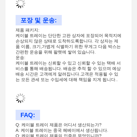
4 지진 보호
포장 및 운송:
젤리화 된 앵글 브래킷
제품 패키지:
레이스웨이 케이블 트레이
케이블 트레이는 단단한 고판 상자에 포장되어 목적지에
손상되지 않은 상태로 도착하도록합니다. 각 상자는 제
품 이름, 크기,가볍게 식별하기 위한 무게그 다음 박스는
케이블 바구니 용품
간편한 운송을 위해 팔렛에 쌓여 있습니다.
운송:
태양 전지 패널 철도 브래킷
케이블 트레이는 신뢰할 수 있고 신뢰할 수 있는 택배 서
비스를 통해 배송됩니다. 배송은 추적 할 수 있으며 예상
태양광 장착 용품
배송 시간은 고객에게 알려집니다.고객은 적용될 수 있
는 모든 관세 또는 수입세에 대해 책임을 지게 됩니다..
태양광 장착 채널
태양광 지붕 통로
FAQ:
Q: 케이블 트레이 제품은 어디서 생산되는가?
A: 케이블 트레이는 중국 헤베이에서 생산됩니다.
Q: 케이블 트레이 제품의 인증은 무엇입니까?