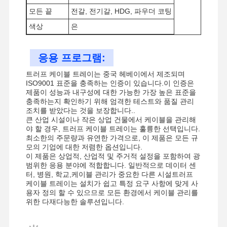
모든 끝
전갈, 전기갈, HDG, 파우더 코팅
색상
은
공장 투어
품질 관리
저희와 연락
뉴스
응용 프로그램:
트러프 케이블 트레이는 중국 헤베이에서 제조되며
ISO9001 표준을 충족하는 인증이 있습니다.이 인증은
제품이 성능과 내구성에 대한 가능한 가장 높은 표준을
충족하는지 확인하기 위해 엄격한 테스트와 품질 관리
사건
조치를 받았다는 것을 보장합니다..
큰 산업 시설이나 작은 상업 건물에서 케이블을 관리해
야 할 경우, 트러프 케이블 트레이는 훌륭한 선택입니다.
지진용 목걸이
최소한의 주문량과 유연한 가격으로, 이 제품은 모든 규
모의 기업에 대한 저렴한 옵션입니다.
솔리드 스트루트 채널
이 제품은 상업적, 산업적 및 주거적 설정을 포함하여 광
범위한 응용 분야에 적합합니다. 일반적으로 데이터 센
터, 병원, 학교,케이블 관리가 중요한 다른 시설트러프
앵글 채널 빔
케이블 트레이는 설치가 쉽고 특정 요구 사항에 맞게 사
용자 정의 할 수 있으므로 모든 환경에서 케이블 관리를
유관의 지진 지원
위한 다재다능한 솔루션입니다.
케이블 트레이의 지진 지원