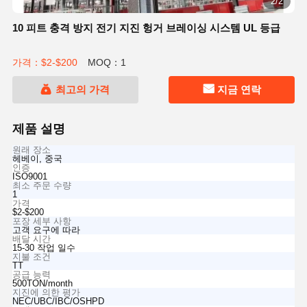
2/2
10 피트 충격 방지 전기 지진 헝거 브레이싱 시스템 UL 등급
가격：$2-$200
MOQ：1
최고의 가격
지금 연락
제품 설명
원래 장소
헤베이, 중국
인증
ISO9001
최소 주문 수량
1
가격
$2-$200
포장 세부 사항
고객 요구에 따라
배달 시간
15-30 작업 일수
지불 조건
TT
공급 능력
500TON/month
지진에 의한 평가
NEC/UBC/IBC/OSHPD