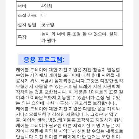
너비:
4인치
조절 가능:
네
설치 방법:
콧구멍
공장 투어
품질 관리
저희와 연락
뉴스
높이 와 너비 를 조절 할 수 있으며, 설치
특징:
가 쉽다
응용 프로그램:
사건
케이블 트레이에 대한 지진 지원은 지진 활동이 발생할
수있는 지역에서 케이블 트레이에 대한 최대 지원을 제
공하기 위해 특별히 설계되었습니다.그것은 다양한 장착
지진용 목걸이
유형에서 사용할 수 있는 케이블 트레이 지진 지원벽에
장착하는 것을 포함합니다. 이 제품은 10 피트의 표준 길
솔리드 스트루트 채널
이와 100 파운드까지 이동할 수 있습니다.손상 될 수있
는 외부 요인에 대한 내구성과 견고성을 보장합니다..
앵글 채널 빔
케이블 트레이에 대한 지진 지원은 다양한 응용 기회와
시나리오를위한 이상적인 제품입니다. 그것은 산업 건
물, 데이터 센터, 병원,케이블을 조직하고 지원하기 위해
유관의 지진 지원
케이블 트레이가 필요한 다른 지역지진 지원 기능은 지
진이나 진동에 취약한 지역에서 신뢰할 수있는 제품으로
케이블 트레이의 지진 지원
만듭니다.지진 케이블 트레이에 대한 핸저는 또한 케이