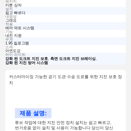
패키지
카튼 상자
설치
쉽고 빠르다
내염성
그래요
적용
에어 덕트 시스템
기능
내진 지원
무게
1.95 킬로그램
소재
아연도강
하이 라이트:
,
,
강화 된 도크트 지진 보호
측면 도크트 지진 브레이싱
강화 된 지진 방어 시스템
커스터마이징 가능한 공기 도관 수송 도로를 위한 지진 보호 장
치
제품 설명:
튜브 작업에 대한 지진 안전 장치 설치는 쉽고 빠르고,
번거로움 없이 설치 및 사용이 가능합니다.당신이 당신