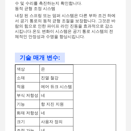
수 및 수리를 촉진하는지 확인합니다.
동적 균형 조정 시스템
내장 된 스프링 또는 덤퍼 시스템은 다른 부하 조건 하에
서 공기 통로의 동적 균형 조절을 보장합니다. 그것은 바
람의 힘으로 인한 파이프 라인 진동을 효과적으로 감소
시킵니다.온도 변화이 시스템은 공기 통로 시스템의 전
체적인 안정성과 수명을 향상시킵니다.
기술 매개 변수:
색상
은
소재
진열 철강
적용
에어 듀크 시스템
부식 저항성
네
기능
항 지진 지원
화재 저항성
네
홈
제품
비디오
우리 에 관한
것
크기
사용자 정의
조정 가능
네