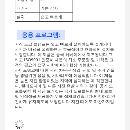
패키지
카튼 상자
설치
쉽고 빠르게
공장 투어
품질 관리
저희와 연락
뉴스
응용 프로그램:
지진 도크 클램프는 쉽고 빠르게 설치하도록 설계되어
시간과 비용을 절약하면서 효율적이고 효과적인 설치를
보장합니다. 이 제품은 중국 헤베이에서 제조됩니다.그
리고 ISO9001 인증이 제품의 최소 주문량 및 가격은 고
사건
객의 필요와 요구 사항에 따라 협상 가능합니다.
파이프워크에 대한 지진 차단은 상업, 산업 및 주거 건물
등 광범위한 응용 및 시나리오에 이상적입니다.이 제품
지진용 목걸이
은 높은 지진 활동이있는 지역에 설치하는 데 적합합니
다, 캘리포니아 및 다른 지진 유발 지역과 같이. 공기 도
솔리드 스트루트 채널
로를위한 항 지진 브래킷은 공기 도로를위한 최대 보호
및 안정성을 제공하기 위해 설계되었습니다.안전하고 안
앵글 채널 빔
전하게 유지되도록 보장합니다.지진 때에도 마찬가지입
니다.
유관의 지진 지원
케이블 트레이의 지진 지원