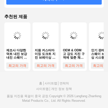
추천된 제품
제조사 다양한
지원 커스터마
OEM & ODM
인기 판매 
덕트 내진 보강
이징 도크트 지
고 강도 지진 구
스웨이 브레
내진 스웨이 보
진 브레이싱 스
역에 맞춘 채널
싱 시스템 
강 고강도 지진
트루트 채널 모
지진 브레이싱
스트러트 강
구역 설계
래 폭풍과 부식
디자인 긴 서비
채널 파이프
최고의 가격
최고의 가격
최고의 가격
최고의 가
저항
스 수명
트 강성 지
홈
사이트맵
연락처
사이트맵
개인 정보 정책
품질
지진용 목걸이
중국 공장.Copyright © 2026 Langfang Zhanfeng
Metal Products Co., Ltd. All Rights Reserved.