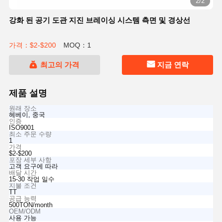
2/2
강화 된 공기 도관 지진 브레이싱 시스템 측면 및 경상선
가격：$2-$200
MOQ：1
최고의 가격
지금 연락
제품 설명
원래 장소
헤베이, 중국
인증
ISO9001
최소 주문 수량
1
가격
$2-$200
포장 세부 사항
고객 요구에 따라
배달 시간
15-30 작업 일수
지불 조건
TT
공급 능력
500TON/month
OEM/ODM
사용 가능