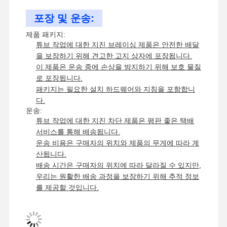
4 지진 보호
포장 및 운송:
제품 패키지:
젤리화 된 앵글 브래킷
튜브 작업에 대한 지진 브레이싱 제품은 안전한 배달
을 보장하기 위해 견고한 고지 상자에 포장됩니다.
레이스웨이 케이블 트레이
이 제품은 운송 중에 손상을 방지하기 위해 보호 물질
케이블 바구니 용품
로 포장됩니다.
패키지는 필요한 설치 하드웨어와 지침을 포함합니
태양 전지 패널 철도 브래킷
다.
운송:
태양광 장착 용품
튜브 작업에 대한 지진 차단 제품은 평판 좋은 택배
서비스를 통해 배송됩니다.
태양광 장착 채널
운송 비용은 구매자의 위치와 제품의 무게에 따라 계
산됩니다.
태양광 지붕 통로
배송 시간은 구매자의 위치에 따라 달라질 수 있지만,
우리는 원활한 배송 과정을 보장하기 위해 추적 정보
를 제공할 것입니다.