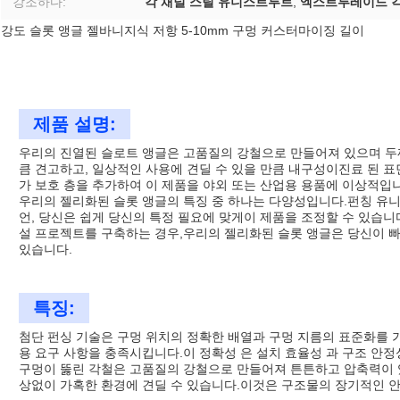
강조하다:
각 채널 스틸 유니스트루트
,
엑스트루레이드 각
강도 슬롯 앵글 젤바니지식 저항 5-10mm 구멍 커스터마이징 길이
제품 설명:
우리의 진열된 슬로트 앵글은 고품질의 강철으로 만들어져 있으며 두께
큼 견고하고, 일상적인 사용에 견딜 수 있을 만큼 내구성이진료 된 표면
가 보호 층을 추가하여 이 제품을 야외 또는 산업용 용품에 이상적입
우리의 젤리화된 슬롯 앵글의 특징 중 하나는 다양성입니다.펀칭 유니
언, 당신은 쉽게 당신의 특정 필요에 맞게이 제품을 조정할 수 있습니다
설 프로젝트를 구축하는 경우,우리의 젤리화된 슬롯 앵글은 당신이 빠
있습니다.
특징:
첨단 펀싱 기술은 구멍 위치의 정확한 배열과 구멍 지름의 표준화를 
용 요구 사항을 충족시킵니다.이 정확성 은 설치 효율성 과 구조 안정성
구멍이 뚫린 각철은 고품질의 강철으로 만들어져 튼튼하고 압축력이 
상없이 가혹한 환경에 견딜 수 있습니다.이것은 구조물의 장기적인 