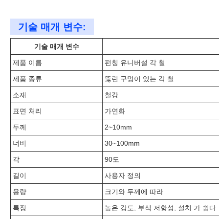
기술 매개 변수:
기술 매개 변수
제품 이름
펀칭 유니버설 각 철
제품 종류
뚫린 구멍이 있는 각 철
소재
철강
표면 처리
가연화
두께
2~10mm
너비
30~100mm
각
90도
길이
사용자 정의
용량
크기와 두께에 따라
특징
높은 강도, 부식 저항성, 설치 가 쉽다