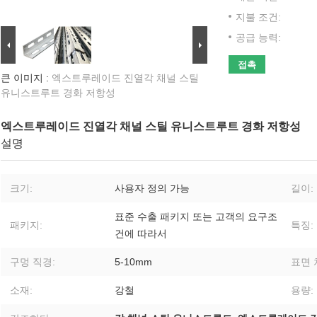
지불 조건:
공급 능력:
접촉
큰 이미지 :
엑스트루레이드 진열각 채널 스틸
유니스트루트 경화 저항성
엑스트루레이드 진열각 채널 스틸 유니스트루트 경화 저항성
설명
크기:
사용자 정의 가능
길이:
표준 수출 패키지 또는 고객의 요구조
패키지:
특징:
건에 따라서
구멍 직경:
5-10mm
표면 
소재:
강철
용량: