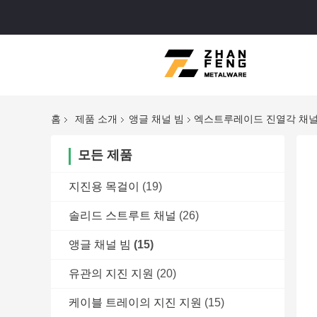
홈
제품 소개
앵글 채널 빔
엑스트루레이드 진열각 채널
모든 제품
지진용 목걸이
(19)
솔리드 스트루트 채널
(26)
앵글 채널 빔
(15)
유관의 지진 지원
(20)
케이블 트레이의 지진 지원
(15)