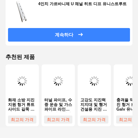
4인치 가르바니제 U 채널 히트 디프 유니스트루트
계속하다
추천된 제품
화재 소방 지진
터널 파이프, 수
고강도 지진력
충격을 막는
지원 헝거 튜트
중 운송 및 가스
지지대 및 행거
진 헝거 브
사이드 길쭉 지
파이프 라인을
건설용 지진 흔
Galv 유니
진 브레이스 튜
위한 지진 지원
들림 방지
루트 스틸 
트 완제품 통합
및 핸저 설계
자 정의
최고의 가격
최고의 가격
최고의 가격
최고의 가
지진 브레이스