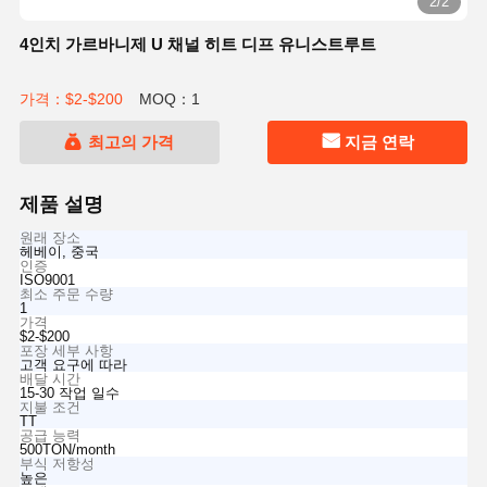
2/2
4인치 가르바니제 U 채널 히트 디프 유니스트루트
가격：$2-$200
MOQ：1
최고의 가격
지금 연락
제품 설명
원래 장소
헤베이, 중국
인증
ISO9001
최소 주문 수량
1
가격
$2-$200
포장 세부 사항
고객 요구에 따라
배달 시간
15-30 작업 일수
지불 조건
TT
공급 능력
500TON/month
부식 저항성
높은