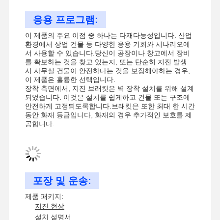
응용 프로그램:
이 제품의 주요 이점 중 하나는 다재다능성입니다. 산업
공장 투어
품질 관리
저희와 연락
뉴스
환경에서 상업 건물 등 다양한 응용 기회와 시나리오에
서 사용할 수 있습니다.당신이 공장이나 창고에서 장비
를 확보하는 것을 찾고 있는지, 또는 단순히 지진 발생
시 사무실 건물이 안전하다는 것을 보장해야하는 경우,
이 제품은 훌륭한 선택입니다.
장착 측면에서, 지진 브래킷은 벽 장착 설치를 위해 설계
되었습니다. 이것은 설치를 쉽게하고 건물 또는 구조에
사건
안전하게 고정되도록합니다.브래킷은 또한 최대 한 시간
동안 화재 등급입니다, 화재의 경우 추가적인 보호를 제
공합니다.
지진용 목걸이
솔리드 스트루트 채널
앵글 채널 빔
포장 및 운송:
유관의 지진 지원
제품 패키지:
지진 현상
케이블 트레이의 지진 지원
설치 설명서