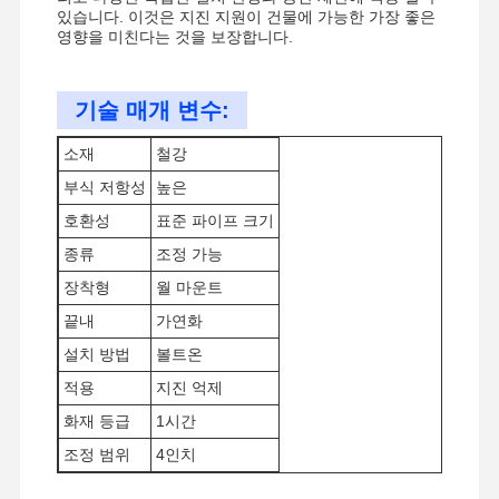
있습니다. 이것은 지진 지원이 건물에 가능한 가장 좋은
영향을 미친다는 것을 보장합니다.
기술 매개 변수:
소재
철강
부식 저항성
높은
호환성
표준 파이프 크기
종류
조정 가능
장착형
월 마운트
끝내
가연화
설치 방법
볼트온
적용
지진 억제
화재 등급
1시간
홈
제품
비디오
우리 에 관한
조정 범위
4인치
것