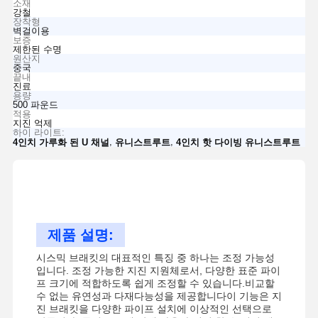
소재
강철
장착형
벽걸이용
보증
제한된 수명
원산지
중국
끝내
진료
용량
500 파운드
적용
지진 억제
하이 라이트:
,
,
4인치 가루화 된 U 채널
유니스트루트
4인치 핫 다이빙 유니스트루트
제품 설명:
시스믹 브래킷의 대표적인 특징 중 하나는 조정 가능성
입니다. 조정 가능한 지진 지원체로서, 다양한 표준 파이
프 크기에 적합하도록 쉽게 조정할 수 있습니다.비교할
수 없는 유연성과 다재다능성을 제공합니다이 기능은 지
진 브래킷을 다양한 파이프 설치에 이상적인 선택으로