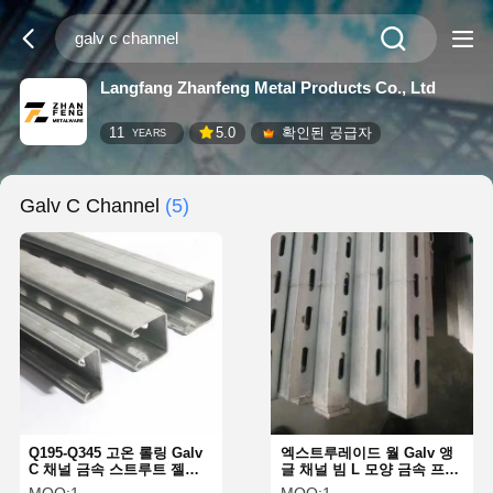
Langfang Zhanfeng Metal Products Co., Ltd
11
5.0
확인된 공급자
YEARS
Galv C Channel
(5)
Q195-Q345 고온 롤링 Galv
엑스트루레이드 월 Galv 앵
C 채널 금속 스트루트 젤리
글 채널 빔 L 모양 금속 프레
화 철
임